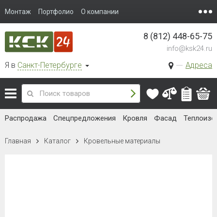
Монтаж
Портфолио
О компании
8 (812) 448-65-75
info@ksk24.ru
Я в
Санкт-Петербурге
Адреса
Распродажа
Спецпредложения
Кровля
Фасад
Теплоизо
Главная
Каталог
Кровельные материалы