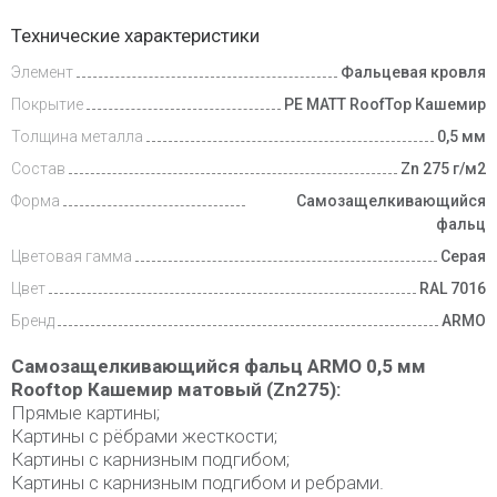
Доставка
Технические характеристики
и оплата
Элемент
Фальцевая кровля
Покрытие
PE MATT RoofTop Кашемир
Толщина металла
0,5 мм
Состав
Zn 275 г/м2
Форма
Самозащелкивающийся
фальц
Цветовая гамма
Серая
Цвет
RAL 7016
Бренд
ARMO
Самозащелкивающийся фальц ARMO 0,5 мм
Rooftop Кашемир матовый (Zn275):
Прямые картины;
Картины с рёбрами жесткости;
Картины с карнизным подгибом;
Картины с карнизным подгибом и ребрами.