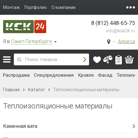
Монтаж
Портфолио
О компании
8 (812) 448-65-75
info@ksk24.ru
Я в
Санкт-Петербурге
Адреса
Распродажа
Спецпредложения
Кровля
Фасад
Теплоизо
Главная
Каталог
Теплоизоляционные материалы
Теплоизоляционные материалы
Каменная вата