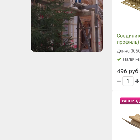
Соединит
профиль) 
Ель Ирла
Длина 3050
Наличие
496 руб.
РАСПРО