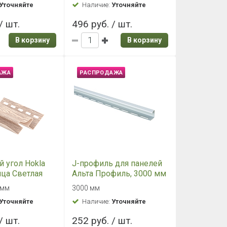
 мм.
Длина 3050 мм
й
Уточняйте
Наличие:
Уточняйте
/ шт.
233 руб. / шт.
В корзину
В корзину
АЖА
РАСПРОДАЖА
ский уголок
Завершающая планка
HAUBERK
Ю-Пласт Серый
й (р)
 мм
Длина: 3050 мм
Уточняйте
Наличие:
Уточняйте