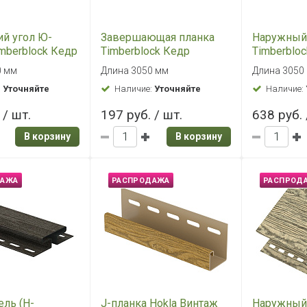
й угол Hokla
J-планка (J-trim) Ю-
Наружный
хра
ПЛАСТ Timberblock
ПЛАСТ Tim
"Пихта" Камчатская
"Пихта" К
 мм.
Длина: 3050 мм
Длина: 305
:
Уточняйте
Наличие:
Уточняйте
Наличие:
 / шт.
221 руб. / шт.
638 руб. 
В корзину
В корзину
ДАЖА
РАСПРОДАЖА
РАСПРОД