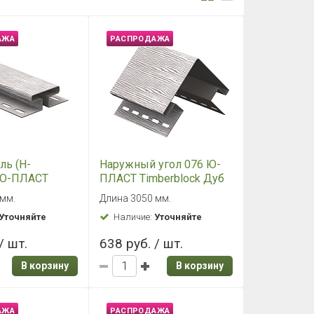
В корзину
В корзину
АЖА
РАСПРОДАЖА
J-trim) Ю-
Соединитель (H-
berblock Кедр
профиль) Ю-ПЛАСТ
Timberblock Кедр
 мм.
Длина 3050 мм
Янтарный
Уточняйте
Наличие:
Уточняйте
/ шт.
496 руб. / шт.
В корзину
В корзину