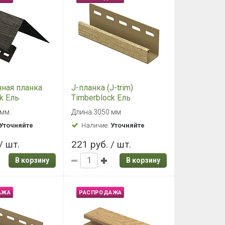
АЖА
РАСПРОДАЖА
 угол
Внутренний угол
ck Кедр
Timberblock Ель
Ирландская
 мм.
Длина 3050 мм.
Уточняйте
Наличие:
Уточняйте
/ шт.
496 руб. / шт.
В корзину
В корзину
АЖА
РАСПРОДАЖА