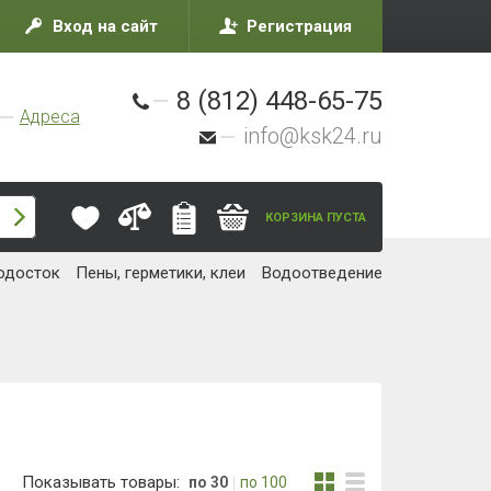
/ шт.
638 руб. / шт.
В корзину
В корзину
АЖА
РАСПРОДАЖА
ная планка
J-планка (J-trim)
k Ель
Timberblock Ель
ая
Балтийская
 мм.
Длина 3050 мм.
Уточняйте
Наличие:
Уточняйте
/ шт.
221 руб. / шт.