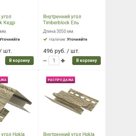
 угол Ю-
Соединитель (H-
berblock
профиль) Ю-ПЛАСТ
амчатская
Timberblock "Пихта"
0 мм
Длина 3050 мм
Кавказская
Уточняйте
Наличие:
Уточняйте
/ шт.
496 руб. / шт.
В корзину
В корзину
АЖА
РАСПРОДАЖА