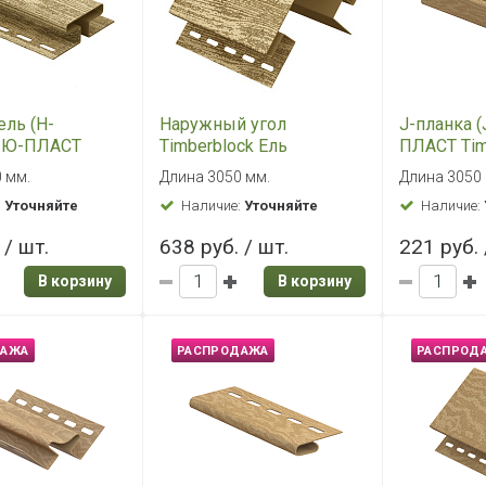
ель (H-
J-планка Hokla Винтаж
Наружный 
Timberblock
Охра
Винтаж С
ндская
 мм.
Длина 3050 мм.
Длина 3050
:
Уточняйте
Наличие:
Уточняйте
Наличие:
 / шт.
221 руб. / шт.
638 руб. 
В корзину
В корзину
ДАЖА
РАСПРОДАЖА
РАСПРОД