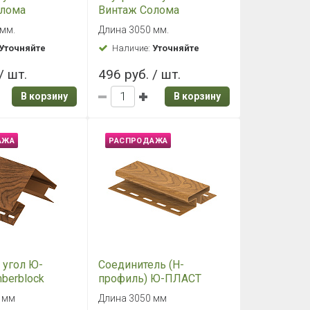
й угол Hokla
J-профиль для панелей
ца Светлая
Альта Профиль, 3000 мм
светло-серый
 мм
3000 мм
Уточняйте
Наличие:
Уточняйте
/ шт.
252 руб. / шт.
В корзину
В корзину
АЖА
РАСПРОДАЖА
й угол Ю-
J-планка Hokla Color
ун-Хаус (Stone
Брусника
инкер