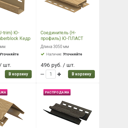
угол Hokla
Внутренний угол Hokla
олома
Винтаж Солома
 мм.
Длина 3050 мм.
Уточняйте
Наличие:
Уточняйте
/ шт.
496 руб. / шт.
В корзину
В корзину
АЖА
РАСПРОДАЖА