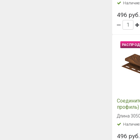
Длина 305
Наличие
204 руб.
РАСПРО
Угол нар
Профиль
Шотланди
0.07 м2, 45
Песчаны
Наличие