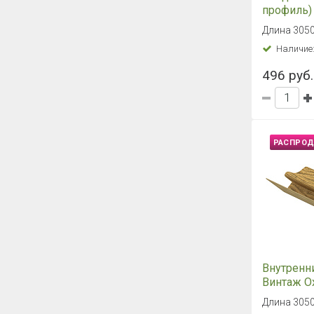
Соединит
профиль
Timberblo
Длина 305
Камчатск
Наличие
496 руб.
РАСПРО
J-планка 
Солома