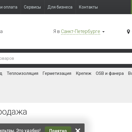
 / шт.
496 руб. / шт.
496 руб. 
В корзину
В корзину
ДАЖА
РАСПРОДАЖА
РАСПРОД
нная планка Ю-
Околооконная планка Ю-
Околоокон
mberblock Дуб
ПЛАСТ Timberblock
Timberbloc
Ясень прованс зеленый
Ирландск
 мм.
Длина 3050 мм.
Длина 3050
:
Уточняйте
Наличие:
Уточняйте
Наличие:
 / шт.
707 руб. / шт.
707 руб. 