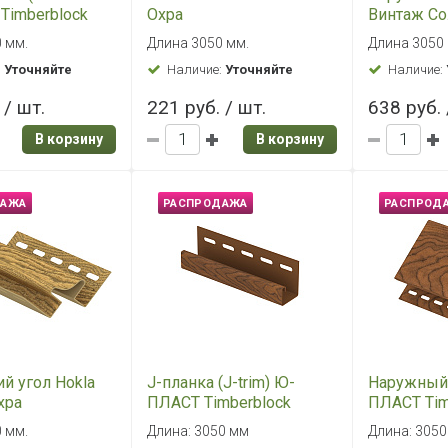
ель (H-
Внутренний угол Hokla
Внутренни
) Ю-ПЛАСТ
Лиственница Медовая
Лиственни
ck "Пихта"
0 мм
Длина 3050 мм
Длина 3050
ая
:
Уточняйте
Наличие:
Уточняйте
Наличие:
 / шт.
640 руб. / шт.
640 руб. 
В корзину
В корзину
ДАЖА
РАСПРОДАЖА
РАСПРОД
Hokla Винтаж
Масло для компрессора
Внутренни
BeA 60 мл
ПЛАСТ Сто
House) Кл