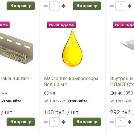
Наличие:
Уточняйте
 / шт.
295 руб. / шт.
335 руб. 
В корзину
В корзину
ДАЖА
РАСПРОДАЖА
РАСПРОД
 Ю-ПЛАСТ
Наружный угол Ю-
J-планка
с (Stone House)
ПЛАСТ Стоун-Хаус (Stone
Стоун-Хаус
Бежевый (р)
House) Клинкер
Клинкер Г
3050 мм.
3050 мм
Бежевый (р)
:
Уточняйте
Наличие:
Уточняйте
Наличие:
 / шт.
649 руб. / шт.
224 руб. 