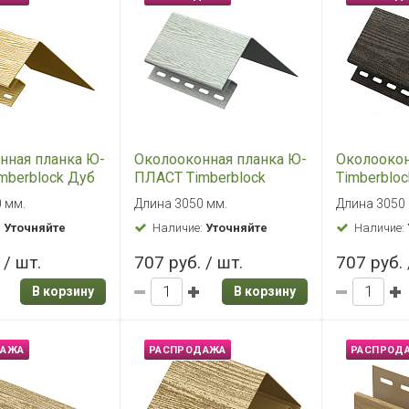
ДАЖА
РАСПРОДАЖА
РАСПРОД
ий угол Ю-
Завершающая планка
Наружный
mberblock Кедр
Timberblock Кедр
Timberblo
Янтарный
Янтарный
0 мм
Длина 3050 мм
Длина 3050
:
Уточняйте
Наличие:
Уточняйте
Наличие:
 / шт.
197 руб. / шт.
638 руб. 
В корзину
В корзину
ДАЖА
РАСПРОДАЖА
РАСПРОД