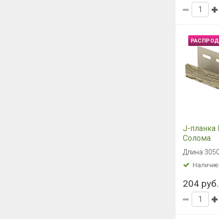
320 руб.
РАСПРО
J-планка
Стоун-Хау
Клинкер 
3050 мм
Наличие
205 руб.