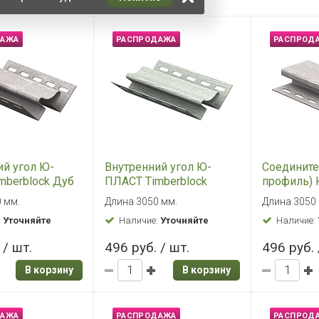
В корзину
В корзину
ДАЖА
РАСПРОДАЖА
РАСПРОД
ель (H-
Наружный угол
J-планка (
) Ю-ПЛАСТ
Timberblock Ель
ПЛАСТ Tim
ck Ель
Балтийская
Янтарный
 мм.
Длина 3050 мм.
Длина 3050
ая
:
Уточняйте
Наличие:
Уточняйте
Наличие:
 / шт.
638 руб. / шт.
221 руб. 
В корзину
В корзину