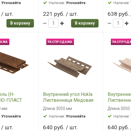
0 мм
60 мл
Длина 3050
Дымчаты
:
Уточняйте
Наличие:
Уточняйте
Наличие:
 / шт.
160 руб. / шт.
292 руб. 
В корзину
В корзину
ДАЖА
РАСПРОДАЖА
РАСПРОД
ужный Альта
Желоб ТН ПВХ ,
Металличе
 Камень
зеленый, глянец (3м)
внешний 
я ЭКО,
Мраморны
0 x 160 x 35 мм
диаметр желоба: 125 мм,
50х50х1250
й
диаметр трубы: 82 мм, длина
:
Уточняйте
Наличие:
желоба: 3 м.