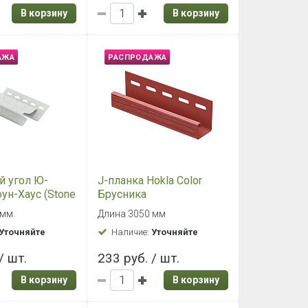
/ шт.
178 руб. / шт.
В корзину
В корзину
АЖА
РАСПРОДАЖА
 Ю-ПЛАСТ
J-планка Ю-ПЛАСТ
 (Stone House)
Стоун-Хаус (Stone House)
орчичный (р)
Клинкер Дымчатый (р)
3050 мм
Уточняйте
Наличие:
Уточняйте
/ шт.
231 руб. / шт.