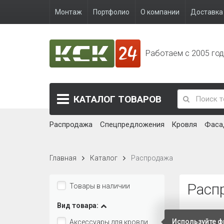
Снегозадержатели
496 руб.
Софиты
Фасадная отделка
Профиль для
гипсокартона
РАСПРО
Цвет:
Бренд:
Применить
фильтр
Околооко
ПЛАСТ Ti
золотой
Длина 3050
Наличие
707 руб.