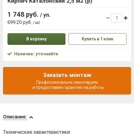
Кирпич Каталонский 2,5 м2 (р)
1 748 руб.
/ уп.
699.20 руб.
/ м2
В корзину
Купить в 1 клик
Наличие: уточняйте
Заказать монтаж
Профессионально смонтируем
и предоставим гарантию на работы
Описание
Описание:
Доставка
Технические характеристики
и оплата