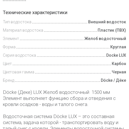
Доставка
Технические характеристики
и оплата
Тип водостока
Внешний водосток
Материал водостока
Пластик (ПВХ)
Элемент
Желоб водосточный
Форма
Круглая
Серия водостока
Docke LUX
Цвет
Карбон
Цветовая гамма
Черная
Бренд
Döcke / Дёке
Döcke (Деке) LUX Желоб водосточный 1500 мм
Элемент выполняет функцию сбора и отведения с
кровли осадков - воды и талого снега.
Водосточная система Döcke LUX – это составная
система, задача которой - транспортировать воду и
талый снег с кровли. Элементы водосточной системы