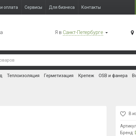
и оплата
Сервисы
Для бизнеса
Контакты
да
Я в
Санкт-Петербурге
д
Теплоизоляция
Герметизация
Крепеж
OSB и фанера
В
В и
Артику
Бренд: