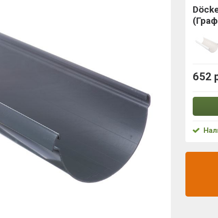
Döck
(Граф
652 
Нал