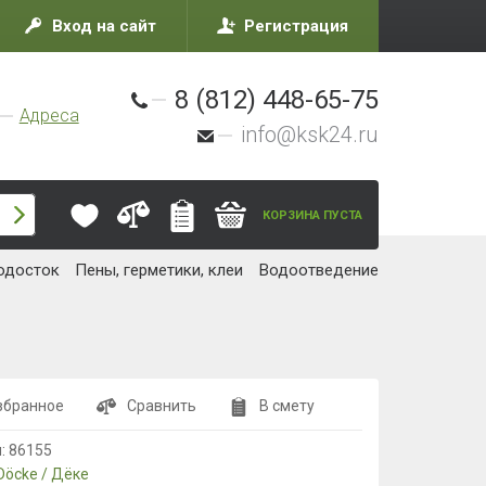
Вход на сайт
Регистрация
8 (812) 448-65-75
Адреса
info@ksk24.ru
КОРЗИНА ПУСТА
одосток
Пены, герметики, клеи
Водоотведение
збранное
Сравнить
В смету
л:
86155
Döcke / Дёке