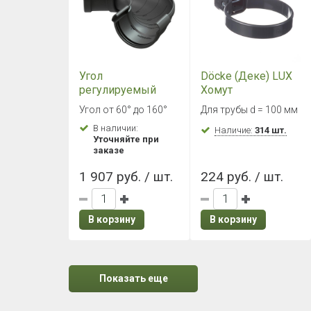
Угол
Döcke (Деке) LUX
регулируемый
Хомут
Döcke LUX
универсальный
Угол от 60° до 160°
Для трубы d = 100 мм
60°-160° Графит
(Графит)
В наличии:
Наличие:
314 шт.
Уточняйте при
заказе
1 907 руб. / шт.
224 руб. / шт.
В корзину
В корзину
Показать еще