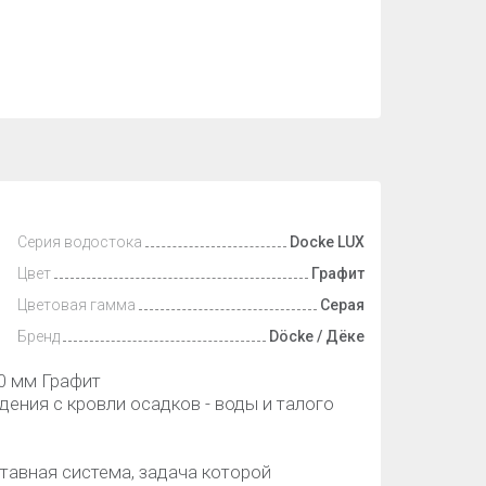
Серия водостока
Docke LUX
Цвет
Графит
Цветовая гамма
Серая
Бренд
Döcke / Дёке
0 мм Графит
ения с кровли осадков - воды и талого
тавная система, задача которой