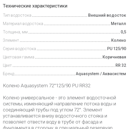
Доставка
Технические характеристики
и оплата
Тип водостока
Внешний водосток
Материал водостока
Металл
Толщина, мм
0,5
Элемент
Колено
Серия водостока
PU 125/90
Цветовая гамма
Коричневая
Цвет
RR 32
Бренд
Aquasystem / Аквасистем
Колено Aquasystem 72°125/90 PU RR32
Колено универсальное - это элемент водосточной
системы, изменяющий направление потока воды и
соединяющий трубы под углом 72°. Элемент
устанавливается внизу водосточного стояка и
позволяет отвести воду в трубе от фасада и
фундамента в сторону, в специальный резервуар,