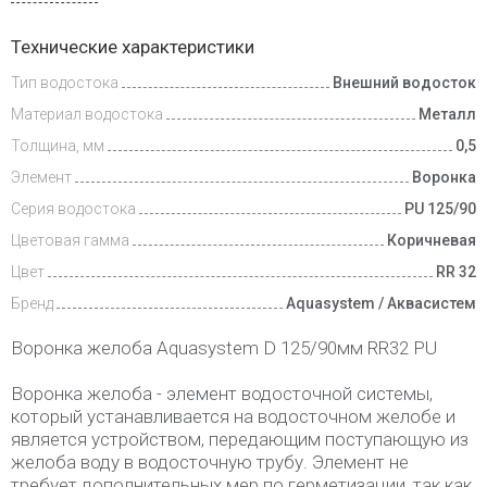
Доставка
Технические характеристики
и оплата
Тип водостока
Внешний водосток
Материал водостока
Металл
Толщина, мм
0,5
Элемент
Воронка
Серия водостока
PU 125/90
Цветовая гамма
Коричневая
Цвет
RR 32
Бренд
Aquasystem / Аквасистем
Воронка желоба Aquasystem D 125/90мм RR32 PU
Воронка желоба - элемент водосточной системы,
который устанавливается на водосточном желобе и
является устройством, передающим поступающую из
желоба воду в водосточную трубу. Элемент не
требует дополнительных мер по герметизации, так как