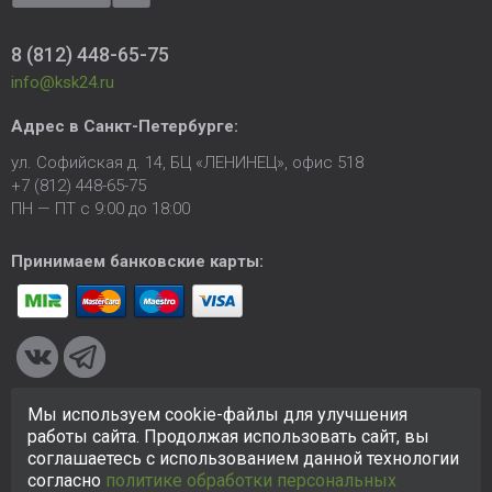
8 (812) 448-65-75
info@ksk24.ru
Адрес в
Санкт-Петербурге
:
ул. Софийская д. 14, БЦ «ЛЕНИНЕЦ», офис 518
+7 (812) 448-65-75
ПН — ПТ с 9:00 до 18:00
Принимаем банковские карты:
Мы используем cookie-файлы для улучшения
© 2005-2026 ООО «КСК». Сайт
https://ksk24.ru
создан
работы сайта. Продолжая использовать сайт, вы
исключительно в информационных целях и любая информация
соглашаетесь с использованием данной технологии
на сайте не является публичной офертой.
Политика в
согласно
политике обработки персональных
отношении персональных данных