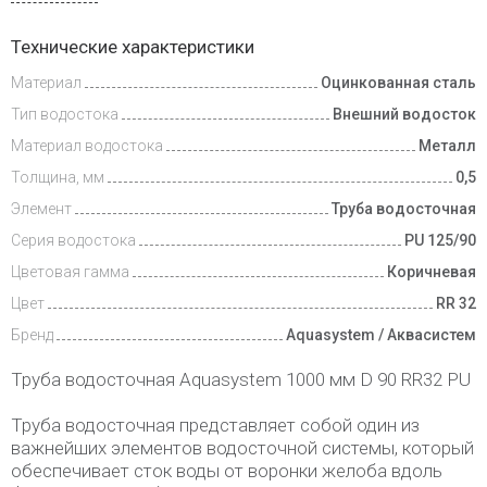
Доставка
Технические характеристики
и оплата
Материал
Оцинкованная сталь
Тип водостока
Внешний водосток
Материал водостока
Металл
Толщина, мм
0,5
Элемент
Труба водосточная
Серия водостока
PU 125/90
Цветовая гамма
Коричневая
Цвет
RR 32
Бренд
Aquasystem / Аквасистем
Труба водосточная Aquasystem 1000 мм D 90 RR32 PU
Труба водосточная представляет собой один из
важнейших элементов водосточной системы, который
обеспечивает сток воды от воронки желоба вдоль