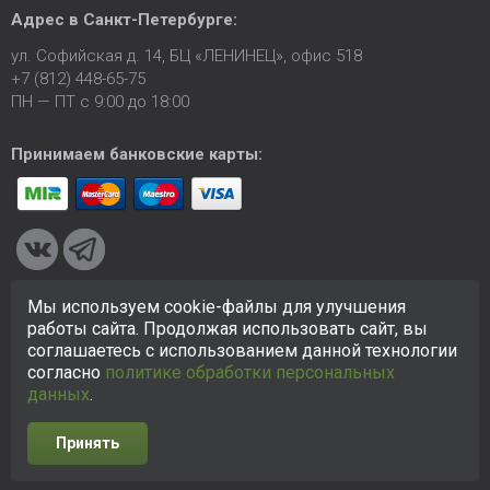
Адрес в
Санкт-Петербурге
:
ул. Софийская д. 14, БЦ «ЛЕНИНЕЦ», офис 518
+7 (812) 448-65-75
ПН — ПТ с 9:00 до 18:00
Принимаем банковские карты:
Мы используем cookie-файлы для улучшения
© 2005-2026 ООО «КСК». Сайт
https://ksk24.ru
создан
работы сайта. Продолжая использовать сайт, вы
исключительно в информационных целях и любая информация
соглашаетесь с использованием данной технологии
на сайте не является публичной офертой.
Политика в
согласно
политике обработки персональных
отношении персональных данных
данных
.
Принять
Разработка сайта