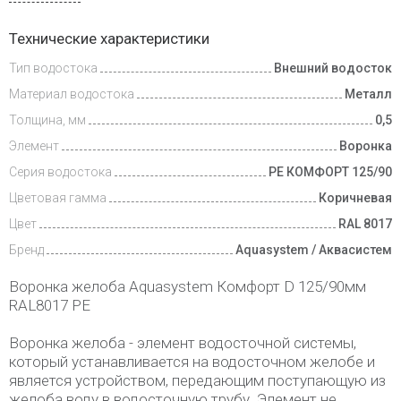
Доставка
Технические характеристики
и оплата
Тип водостока
Внешний водосток
Материал водостока
Металл
Толщина, мм
0,5
Элемент
Воронка
Серия водостока
PE КОМФОРТ 125/90
Цветовая гамма
Коричневая
Цвет
RAL 8017
Бренд
Aquasystem / Аквасистем
Воронка желоба Aquasystem Комфорт D 125/90мм
RAL8017 PE
Воронка желоба - элемент водосточной системы,
который устанавливается на водосточном желобе и
является устройством, передающим поступающую из
желоба воду в водосточную трубу. Элемент не