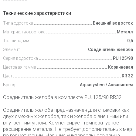
Доставка
Технические характеристики
и оплата
Тип водостока
Внешний водосток
Материал водостока
Металл
Толщина, мм
0,5
Элемент
Соединитель желоба
Серия водостока
PU 125/90
Цветовая гамма
Коричневая
Цвет
RR 32
Бренд
Aquasystem / Аквасистем
Соединитель желоба в комплекте PU, 125/90 RR32
Соединитель желоба предназначен для стыковки как
двух смежных желобов, так и желоба с внешним или
внутренним углом. Компенсирует температурное
расширение металла. Не требует дополнительных мер
по герметизации. Наличие универсального замка