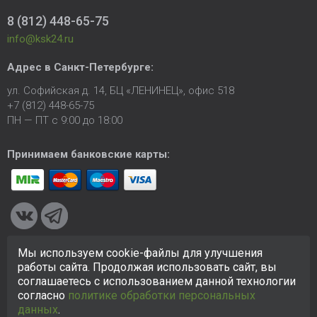
8 (812) 448-65-75
info@ksk24.ru
Адрес в
Санкт-Петербурге
:
ул. Софийская д. 14, БЦ «ЛЕНИНЕЦ», офис 518
+7 (812) 448-65-75
ПН — ПТ с 9:00 до 18:00
Принимаем банковские карты:
Мы используем cookie-файлы для улучшения
© 2005-2026 ООО «КСК». Сайт
https://ksk24.ru
создан
работы сайта. Продолжая использовать сайт, вы
исключительно в информационных целях и любая информация
соглашаетесь с использованием данной технологии
на сайте не является публичной офертой.
Политика в
согласно
политике обработки персональных
отношении персональных данных
данных
.