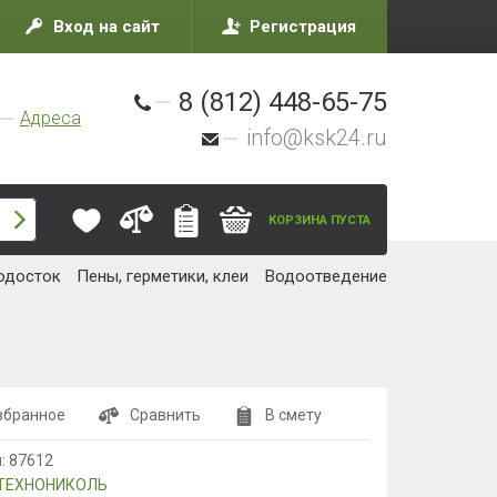
Вход на сайт
Регистрация
8 (812) 448-65-75
Адреса
info@ksk24.ru
КОРЗИНА ПУСТА
одосток
Пены, герметики, клеи
Водоотведение
збранное
Сравнить
В смету
л:
87612
ТЕХНОНИКОЛЬ