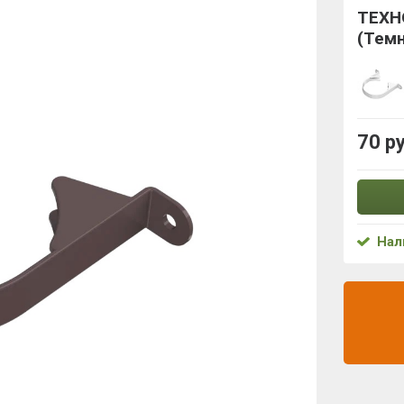
ТЕХН
(Тем
70 р
Нал