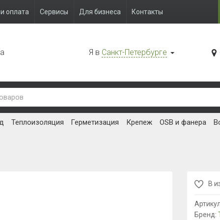
и оплата
Сервисы
Для бизнеса
Контакты
да
Я в
Санкт-Петербурге
д
Теплоизоляция
Герметизация
Крепеж
OSB и фанера
В
В и
Артику
Бренд: