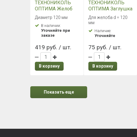
ТЕХНОНИКОЛЬ
ТЕХНОНИКОЛЬ
ОПТИМА Желоб
ОПТИМА Заглушка
3000 мм (Темно-
желоба (Темно-
Диаметр 120 мм
Для желоба d = 120
коричневый)
коричневый)
мм
В наличии:
Уточняйте при
Наличие:
заказе
Уточняйте
419 руб. / шт.
75 руб. / шт.
В корзину
В корзину
Показать еще