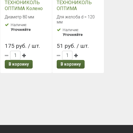
ТЕХНОНИКОЛЬ
ТЕХНОНИКОЛЬ
ОПТИМА Колено
ОПТИМА
трубы 135°
Кронштейн
Диаметр 80 мм
Для желоба d = 120
(Темно-
желоба (Темно-
мм
Наличие:
коричневый)
коричневый)
Уточняйте
Наличие:
Уточняйте
175 руб. / шт.
51 руб. / шт.
В корзину
В корзину