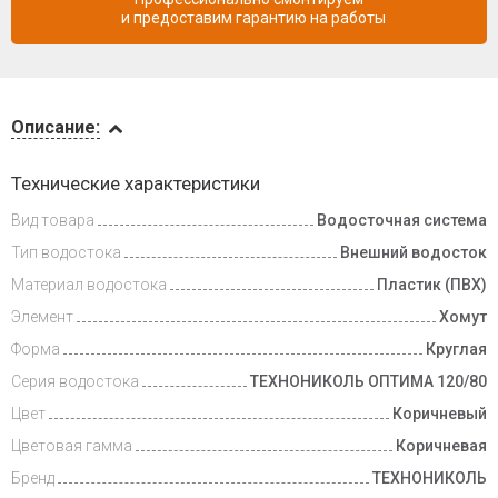
и предоставим гарантию на работы
Описание
Описание:
Доставка
Технические характеристики
и оплата
Вид товара
Водосточная система
Тип водостока
Внешний водосток
Материал водостока
Пластик (ПВХ)
Элемент
Хомут
Форма
Круглая
Серия водостока
ТЕХНОНИКОЛЬ ОПТИМА 120/80
Цвет
Коричневый
Цветовая гамма
Коричневая
Бренд
ТЕХНОНИКОЛЬ