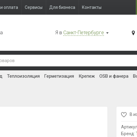
и оплата
Сервисы
Для бизнеса
Контакты
да
Я в
Санкт-Петербурге
д
Теплоизоляция
Герметизация
Крепеж
OSB и фанера
В
В и
Артику
Бренд: