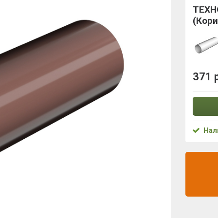
ТЕХН
(Кор
371 
Нал