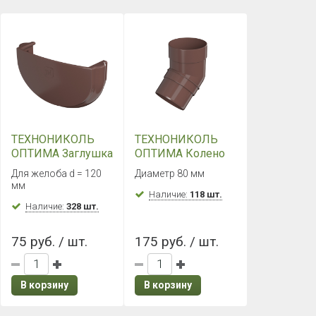
ТЕХНОНИКОЛЬ
ТЕХНОНИКОЛЬ
ОПТИМА Заглушка
ОПТИМА Колено
желоба
трубы 135°
Для желоба d = 120
Диаметр 80 мм
(Коричневый)
(Коричневый)
мм
Наличие:
118 шт.
Наличие:
328 шт.
75 руб. / шт.
175 руб. / шт.
В корзину
В корзину