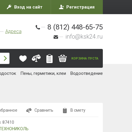
Вход на сайт
Регистрация
8 (812) 448-65-75
Адреса
info@ksk24.ru
КОРЗИНА ПУСТА
одосток
Пены, герметики, клеи
Водоотведение
збранное
Сравнить
В смету
л:
87410
ТЕХНОНИКОЛЬ