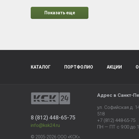
Показать еще
КАТАЛОГ
ПОРТФОЛИО
АКЦИИ
О
Адрес в
Санкт-Пе
ул. Софийская д. 
518
8 (812) 448-65-75
+7 (812) 448-65-75
info@ksk24.ru
ПН — ПТ с 9:00 до 1
© 2005-2026 ООО «КСК».