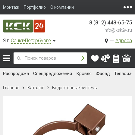
Монтаж
Портфолио
О компании
8 (812) 448-65-75
info@ksk24.ru
Я в
Санкт-Петербурге
Адреса
Распродажа
Спецпредложения
Кровля
Фасад
Теплоизо
Главная
Каталог
Водосточные системы