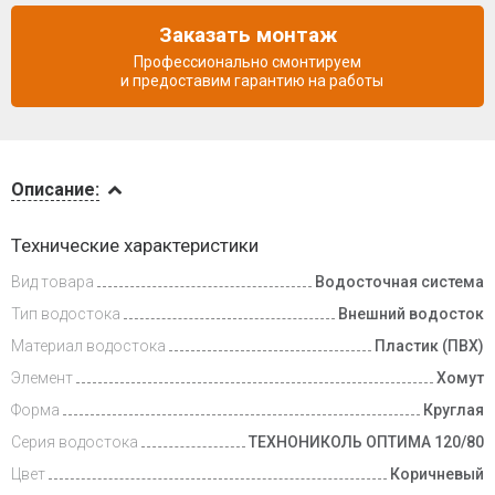
Заказать монтаж
Профессионально смонтируем
и предоставим гарантию на работы
Описание
Описание:
Доставка
Технические характеристики
и оплата
Вид товара
Водосточная система
Тип водостока
Внешний водосток
Материал водостока
Пластик (ПВХ)
Элемент
Хомут
Форма
Круглая
Серия водостока
ТЕХНОНИКОЛЬ ОПТИМА 120/80
Цвет
Коричневый