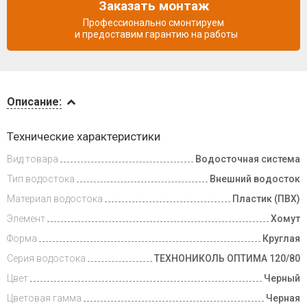
Заказать монтаж
Профессионально смонтируем
и предоставим гарантию на работы
Описание
Описание:
Доставка
Технические характеристики
и оплата
Вид товара
Водосточная система
Тип водостока
Внешний водосток
Материал водостока
Пластик (ПВХ)
Элемент
Хомут
Форма
Круглая
Серия водостока
ТЕХНОНИКОЛЬ ОПТИМА 120/80
Цвет
Черный
Цветовая гамма
Черная