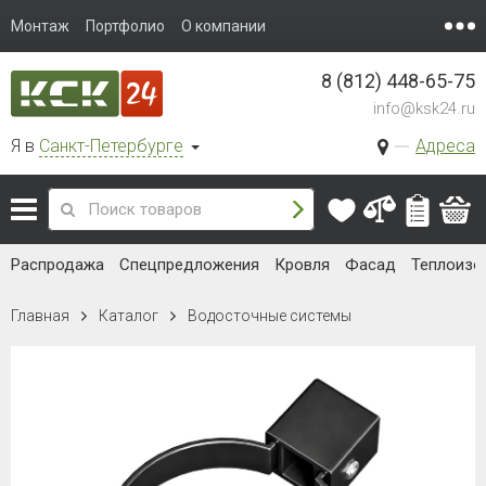
Монтаж
Портфолио
О компании
8 (812) 448-65-75
info@ksk24.ru
Я в
Санкт-Петербурге
Адреса
Распродажа
Спецпредложения
Кровля
Фасад
Теплоизо
Главная
Каталог
Водосточные системы