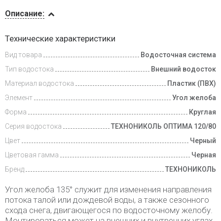
Описание
Описание:
Доставка
Технические характеристики
и оплата
Вид товара
Водосточная система
Тип водостока
Внешний водосток
Материал водостока
Пластик (ПВХ)
Элемент
Угол желоба
Форма
Круглая
Серия водостока
ТЕХНОНИКОЛЬ ОПТИМА 120/80
Цвет
Черный
Цветовая гамма
Черная
Бренд
ТЕХНОНИКОЛЬ
Угол желоба 135° служит для изменения направления
потока талой или дождевой воды, а также сезонного
схода снега, двигающегося по водосточному желобу.
Монтироваться может на внешних и внутренних углах