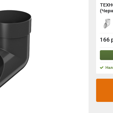
ТЕХН
(Чер
166 
Нал