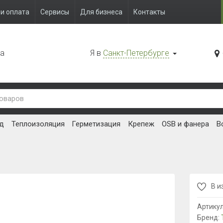
и оплата
Сервисы
Для бизнеса
Контакты
да
Я в
Санкт-Петербурге
д
Теплоизоляция
Герметизация
Крепеж
OSB и фанера
В
В и
Артику
Бренд: