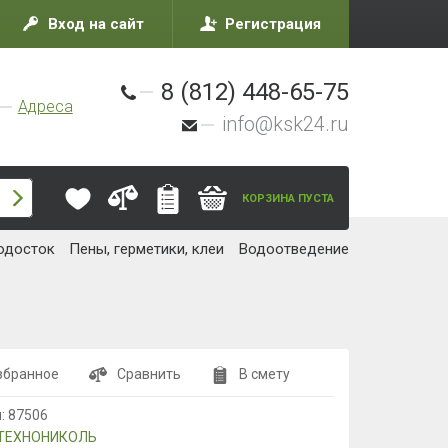
Вход на сайт
Регистрация
8 (812) 448-65-75
Адреса
info@ksk24.ru
КОРЗИНА ПУСТА
одосток
Пены, герметики, клеи
Водоотведение
збранное
Сравнить
В смету
л:
87506
ТЕХНОНИКОЛЬ