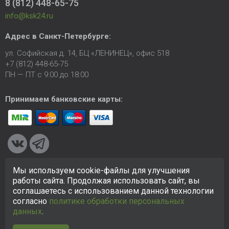
8 (812) 448-65-75
info@ksk24.ru
Адрес в
Санкт-Петербурге
:
ул. Софийская д. 14, БЦ «ЛЕНИНЕЦ», офис 518
+7 (812) 448-65-75
ПН — ПТ с 9:00 до 18:00
Принимаем банковские карты:
Мы используем cookie-файлы для улучшения
© 2005-2026 ООО «КСК». Сайт
https://ksk24.ru
создан
работы сайта. Продолжая использовать сайт, вы
исключительно в информационных целях и любая информация
соглашаетесь с использованием данной технологии
на сайте не является публичной офертой.
Политика в
согласно
политике обработки персональных
отношении персональных данных
данных
.