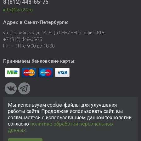
8 (812) 448-65-75
info@ksk24.ru
Адрес в
Санкт-Петербурге
:
ул. Софийская д. 14, БЦ «ЛЕНИНЕЦ», офис 518
+7 (812) 448-65-75
ПН — ПТ с 9:00 до 18:00
Принимаем банковские карты:
Мы используем cookie-файлы для улучшения
© 2005-2026 ООО «КСК». Сайт
https://ksk24.ru
создан
работы сайта. Продолжая использовать сайт, вы
исключительно в информационных целях и любая информация
соглашаетесь с использованием данной технологии
на сайте не является публичной офертой.
Политика в
согласно
политике обработки персональных
отношении персональных данных
данных
.