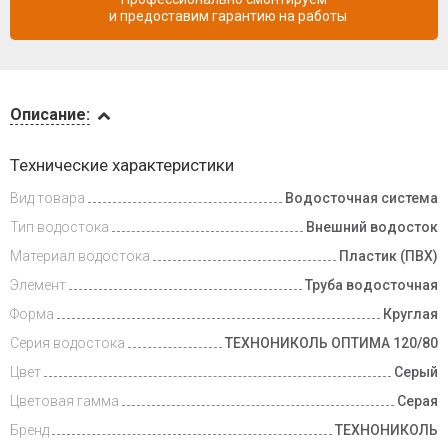
и предоставим гарантию на работы
Описание
Описание:
Доставка
Технические характеристики
и оплата
Вид товара
Водосточная система
Тип водостока
Внешний водосток
Материал водостока
Пластик (ПВХ)
Элемент
Труба водосточная
Форма
Круглая
Серия водостока
ТЕХНОНИКОЛЬ ОПТИМА 120/80
Цвет
Серый
Цветовая гамма
Серая
Бренд
ТЕХНОНИКОЛЬ