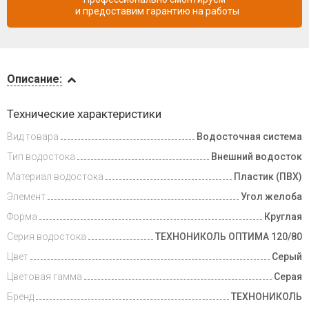
и предоставим гарантию на работы
Описание
Описание:
Доставка
Технические характеристики
и оплата
Вид товара
Водосточная система
Тип водостока
Внешний водосток
Материал водостока
Пластик (ПВХ)
Элемент
Угол желоба
Форма
Круглая
Серия водостока
ТЕХНОНИКОЛЬ ОПТИМА 120/80
Цвет
Серый
Цветовая гамма
Серая
Бренд
ТЕХНОНИКОЛЬ