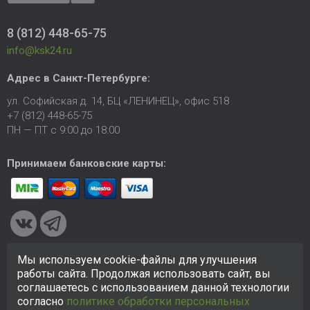
8 (812) 448-65-75
info@ksk24.ru
Адрес в
Санкт-Петербурге
:
ул. Софийская д. 14, БЦ «ЛЕНИНЕЦ», офис 518
+7 (812) 448-65-75
ПН — ПТ с 9:00 до 18:00
Принимаем банковские карты:
Мы используем cookie-файлы для улучшения
© 2005-2026 ООО «КСК». Сайт
https://ksk24.ru
создан
работы сайта. Продолжая использовать сайт, вы
исключительно в информационных целях и любая информация
соглашаетесь с использованием данной технологии
на сайте не является публичной офертой.
Политика в
согласно
политике обработки персональных
отношении персональных данных