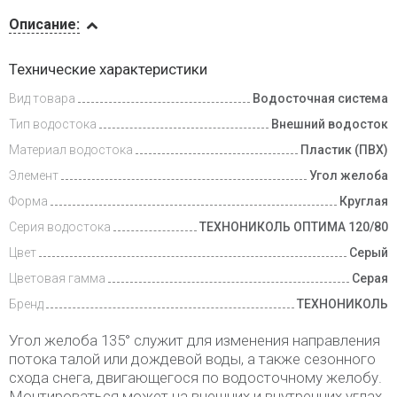
Описание
Описание:
Доставка
Технические характеристики
и оплата
Вид товара
Водосточная система
Тип водостока
Внешний водосток
Материал водостока
Пластик (ПВХ)
Элемент
Угол желоба
Форма
Круглая
Серия водостока
ТЕХНОНИКОЛЬ ОПТИМА 120/80
Цвет
Серый
Цветовая гамма
Серая
Бренд
ТЕХНОНИКОЛЬ
Угол желоба 135° служит для изменения направления
потока талой или дождевой воды, а также сезонного
схода снега, двигающегося по водосточному желобу.
Монтироваться может на внешних и внутренних углах