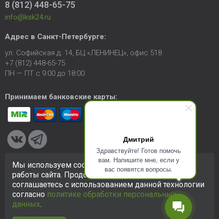
8 (812) 448-65-75
info@ksk24.ru
Адрес в
Санкт-Петербурге
:
ул. Софийская д. 14, БЦ «ЛЕНИНЕЦ», офис 518
+7 (812) 448-65-75
ПН — ПТ с 9:00 до 18:00
Принимаем банковские карты:
Дмитрий
Здравствуйте! Готов помочь
вам. Напишите мне, если у
Мы используем cookie-файлы для улучшения
вас появятся вопросы.
© 2005-2026 ООО «КСК». Сайт
https://ksk24.ru
создан
работы сайта. Продолжая использовать сайт, вы
исключительно в информационных целях и любая информация
соглашаетесь с использованием данной технологии
на сайте не является публичной офертой.
Политика в
согласно
политике обработки персональных
отношении персональных данных
данных
.