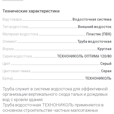
Доставка
Технические характеристики
и оплата
Вид товара
Водосточная система
Тип водостока
Внешний водосток
Материал водостока
Пластик (ПВХ)
Элемент
Труба водосточная
Форма
Круглая
Серия водостока
ТЕХНОНИКОЛЬ ОПТИМА 120/80
Цвет
Серый
Цветовая гамма
Серая
Бренд
ТЕХНОНИКОЛЬ
Труба служит в системе водостока для эффективной
организации вертикального схода талых и дождевых
вод с кровли здания.
Труба водосточная ТЕХНОНИКОЛЬ применяется в
основном строительстве частных малоэтажных