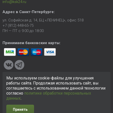
info@ksk24.ru
Адрес в
Санкт-Петербурге
:
ул. Софийская д. 14, БЦ «ЛЕНИНЕЦ», офис 518
+7 (812) 448-65-75
ПН — ПТ с 9:00 до 18:00
Принимаем банковские карты:
Мы используем cookie-файлы для улучшения
© 2005-2026 ООО «КСК». Сайт
https://ksk24.ru
создан
работы сайта. Продолжая использовать сайт, вы
исключительно в информационных целях и любая информация
соглашаетесь с использованием данной технологии
на сайте не является публичной офертой.
Политика в
согласно
политике обработки персональных
отношении персональных данных
данных
.
Принять
Разработка сайта