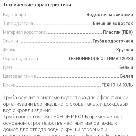
Технические характеристики
и оплата
Вид товара
Водосточная система
Тип водостока
Внешний водосток
Материал водостока
Пластик (ПВХ)
Элемент
Труба водосточная
Форма
Круглая
Серия водостока
ТЕХНОНИКОЛЬ ОПТИМА 120/80
Цвет
Белый
Цветовая гамма
Белая
Бренд
ТЕХНОНИКОЛЬ
Труба служит в системе водостока для эффективной
организации вертикального схода талых и дождевых
вод с кровли здания.
Труба водосточная ТЕХНОНИКОЛЬ применяется в
основном строительстве частных малоэтажных
домов для отвода воды с крыши строения и
препятствования попадания ее на фасад и фундамент