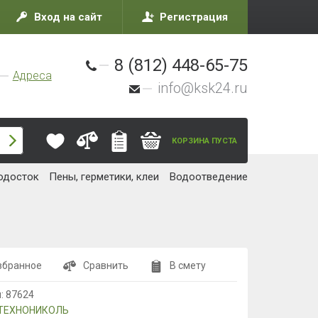
Вход на сайт
Регистрация
8 (812) 448-65-75
Адреса
info@ksk24.ru
КОРЗИНА ПУСТА
одосток
Пены, герметики, клеи
Водоотведение
збранное
Сравнить
В смету
л:
87624
ТЕХНОНИКОЛЬ