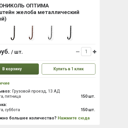
ОНИКОЛЬ ОПТИМА
штейн желоба металлический
ый)
руб.
/ шт.
В корзину
Купить в 1 клик
ичие
ывоз:
Грузовой проезд, 13 АД
та, пятница
150 шт.
ка:
та, суббота
150 шт.
ужно большее количество?
Нажмите сюда