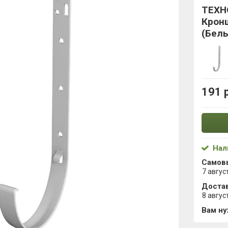
ТЕХН
Крон
(Бел
191 
Нал
Самов
7 авгус
Достав
8 авгус
Вам н