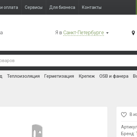
и оплата
Сервисы
Для бизнеса
Контакты
да
Я в
Санкт-Петербурге
д
Теплоизоляция
Герметизация
Крепеж
OSB и фанера
В
В и
Артику
Бренд: