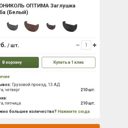
ОНИКОЛЬ ОПТИМА Заглушка
ба (Белый)
уб.
/ шт.
В корзину
Купить в 1 клик
ичие
ывоз:
Грузовой проезд, 13 АД
та, четверг
210 шт.
ка:
та, пятница
210 шт.
ужно большее количество?
Нажмите сюда