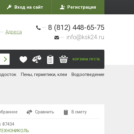
Вход на сайт
Регистрация
8 (812) 448-65-75
Адреса
info@ksk24.ru
КОРЗИНА ПУСТА
одосток
Пены, герметики, клеи
Водоотведение
збранное
Сравнить
В смету
л:
87434
ТЕХНОНИКОЛЬ