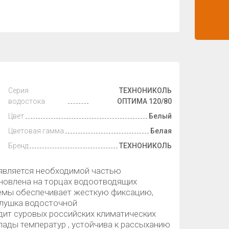
Серия
ТЕХНОНИКОЛЬ
водостока
ОПТИМА 120/80
Цвет
Белый
Цветовая гамма
Белая
Бренд
ТЕХНОНИКОЛЬ
является необходимой частью
новлена на торцах водоотводящих
темы обеспечивает жесткую фиксацию,
глушка водосточной
т суровых российских климатических
пады температур , устойчива к рассыханию