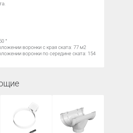
та.
50 °
ожении воронки с края ската: 77 м2
ложении воронки по середине ската: 154
ющие