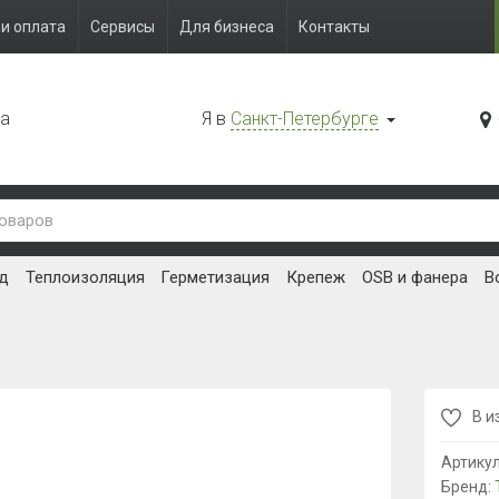
и оплата
Сервисы
Для бизнеса
Контакты
да
Я в
Санкт-Петербурге
д
Теплоизоляция
Герметизация
Крепеж
OSB и фанера
В
В и
Артику
Бренд: