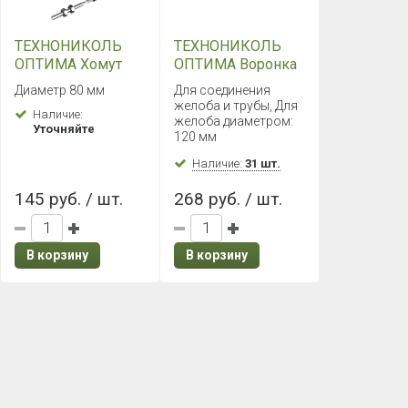
ТЕХНОНИКОЛЬ
ТЕХНОНИКОЛЬ
ОПТИМА Хомут
ОПТИМА Воронка
трубы
желоба (Белый)
Диаметр 80 мм
Для соединения
универсальный со
желоба и трубы, Для
Наличие:
шпилькой (Белый)
желоба диаметром:
Уточняйте
120 мм
Наличие:
31 шт.
145 руб. / шт.
268 руб. / шт.
В корзину
В корзину