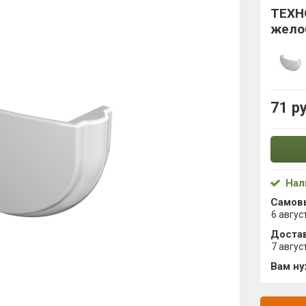
ТЕХН
жело
71 р
Нал
Самов
6 авгус
Достав
7 авгус
Вам н