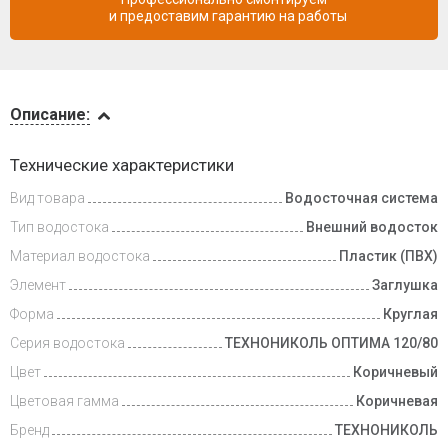
и предоставим гарантию на работы
Описание
Описание:
Доставка
Технические характеристики
и оплата
Вид товара
Водосточная система
Тип водостока
Внешний водосток
Материал водостока
Пластик (ПВХ)
Элемент
Заглушка
Форма
Круглая
Серия водостока
ТЕХНОНИКОЛЬ ОПТИМА 120/80
Цвет
Коричневый
Цветовая гамма
Коричневая
Бренд
ТЕХНОНИКОЛЬ