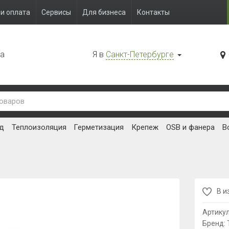
и оплата
Сервисы
Для бизнеса
Контакты
да
Я в
Санкт-Петербурге
д
Теплоизоляция
Герметизация
Крепеж
OSB и фанера
В
В и
Артику
Бренд: