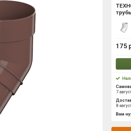
ТЕХН
трубы
175 
Нал
Самов
7 авгус
Достав
8 авгус
Вам н