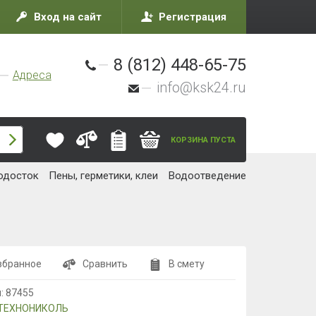
Вход на сайт
Регистрация
8 (812) 448-65-75
Адреса
info@ksk24.ru
КОРЗИНА ПУСТА
одосток
Пены, герметики, клеи
Водоотведение
збранное
Сравнить
В смету
л:
87455
ТЕХНОНИКОЛЬ