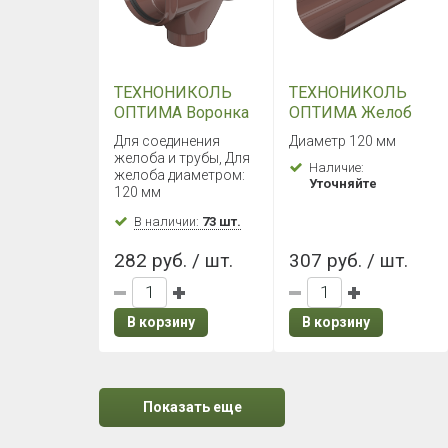
ТЕХНОНИКОЛЬ
ТЕХНОНИКОЛЬ
ОПТИМА Воронка
ОПТИМА Желоб
желоба
2000 мм
Для соединения
Диаметр 120 мм
(Коричневый)
(Коричневый)
желоба и трубы, Для
Наличие:
желоба диаметром:
Уточняйте
120 мм
В наличии:
73 шт.
282 руб. / шт.
307 руб. / шт.
В корзину
В корзину
Показать еще