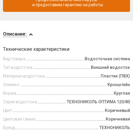
и предоставим гарантию на работы
Описание
Описание:
Доставка
Технические характеристики
и оплата
Вид товара
Водосточная система
Тип водостока
Внешний водосток
Материал водостока
Пластик (ПВХ)
Элемент
Кронштейн
Форма
Круглая
Серия водостока
ТЕХНОНИКОЛЬ ОПТИМА 120/80
Цвет
Коричневый
Цветовая гамма
Коричневая
Бренд
ТЕХНОНИКОЛЬ