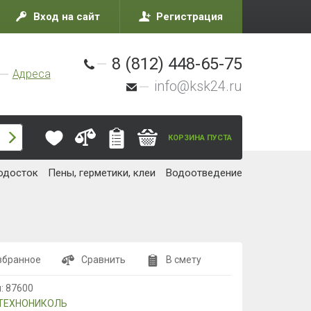
Вход на сайт
Регистрация
8 (812) 448-65-75
Адреса
info@ksk24.ru
КОРЗИНА ПУСТА
одосток
Пены, герметики, клеи
Водоотведение
збранное
Сравнить
В смету
л:
87600
ТЕХНОНИКОЛЬ