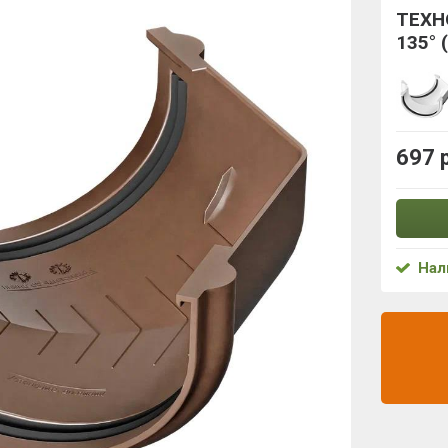
ТЕХН
135° 
697 
Нал