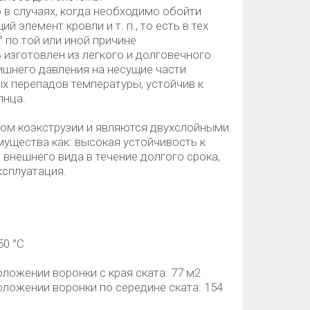
в случаях, когда необходимо обойти
элемент кровли и т. п., то есть в тех
° по той или иной причине
зготовлен из легкого и долговечного
ишнего давления на несущие части
х перепадов температуры, устойчив к
лнца.
ом коэкструзии и являются двухслойными.
мущества как: высокая устойчивость к
внешнего вида в течение долгого срока,
ксплуатация.
50 °C
ожении воронки с края ската: 77 м2
ложении воронки по середине ската: 154