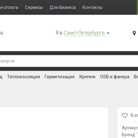
и оплата
Сервисы
Для бизнеса
Контакты
да
Я в
Санкт-Петербурге
д
Теплоизоляция
Герметизация
Крепеж
OSB и фанера
В
В и
Артику
Бренд: