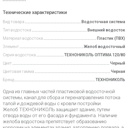
Доставка
Технические характеристики
и оплата
Вид товара
Водосточная система
Тип водостока
Внешний водосток
Материал водостока
Пластик (ПВХ)
Элемент
Желоб водосточный
Серия водостока
ТЕХНОНИКОЛЬ ОПТИМА 120/80
Цвет
Черный
Цветовая гамма
Черная
Бренд
ТЕХНОНИКОЛЬ
Одна из главных частей пластиковой водосточной
системы, канал для сбора и перенаправления потока
талой и дождевой воды с кровли постройки.
Желоб ТЕХНОНИКОЛЬ защищает здание, путем
отвода воды от его фасада и фундамента. Наличие
желоба водостока препятствует образованию
коррозии на элементах здания, затоплению подвала, а