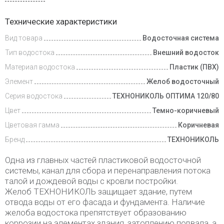
Доставка
Технические характеристики
и оплата
Вид товара
Водосточная система
Тип водостока
Внешний водосток
Материал водостока
Пластик (ПВХ)
Элемент
Желоб водосточный
Серия водостока
ТЕХНОНИКОЛЬ ОПТИМА 120/80
Цвет
Темно-коричневый
Цветовая гамма
Коричневая
Бренд
ТЕХНОНИКОЛЬ
Одна из главных частей пластиковой водосточной
системы, канал для сбора и перенаправления потока
талой и дождевой воды с кровли постройки.
Желоб ТЕХНОНИКОЛЬ защищает здание, путем
отвода воды от его фасада и фундамента. Наличие
желоба водостока препятствует образованию
коррозии на элементах здания, затоплению подвала, а