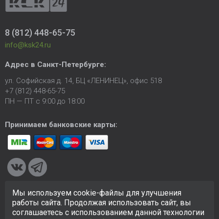
8 (812) 448-65-75
info@ksk24.ru
Адрес в
Санкт-Петербурге
:
ул. Софийская д. 14, БЦ «ЛЕНИНЕЦ», офис 518
+7 (812) 448-65-75
ПН — ПТ с 9:00 до 18:00
Принимаем банковские карты:
Мы используем cookie-файлы для улучшения
© 2005-2026 ООО «КСК». Сайт
https://ksk24.ru
создан
работы сайта. Продолжая использовать сайт, вы
исключительно в информационных целях и любая информация
соглашаетесь с использованием данной технологии
на сайте не является публичной офертой.
Политика в