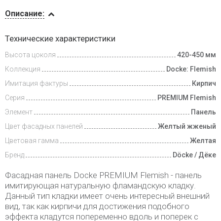
Описание
Описание:
Доставка
Технические характеристики
и оплата
Высота цоколя
420-450 мм
Коллекция
Docke: Flemish
Имитация фактуры
Кирпич
Серия
PREMIUM Flemish
Элемент
Панель
Цвет фасадных панелей
Желтый жженый
Цветовая гамма
Желтая
Бренд
Döcke / Дёке
Фасадная панель Docke PREMIUM Flemish - панель
имитирующая натуральную фламандскую кладку.
Данный тип кладки имеет очень интересный внешний
вид, так как кирпичи для достижения подобного
эффекта кладутся попеременно вдоль и поперек с