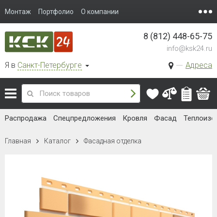
Монтаж
Портфолио
О компании
8 (812) 448-65-75
info@ksk24.ru
Я в
Санкт-Петербурге
Адреса
Распродажа
Спецпредложения
Кровля
Фасад
Теплоизо
Главная
Каталог
Фасадная отделка