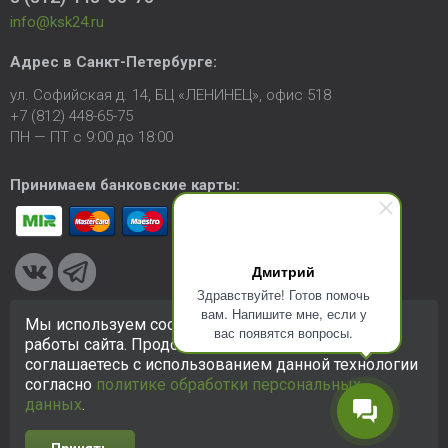
info@ksk24.ru
Адрес в
Санкт-Петербурге
:
ул. Софийская д. 14, БЦ «ЛЕНИНЕЦ», офис 518
+7 (812) 448-65-75
ПН — ПТ с 9:00 до 18:00
Принимаем банковские карты:
Дмитрий
Здравствуйте! Готов помочь
вам. Напишите мне, если у
Мы используем cookie-файлы для улучшения
вас появятся вопросы.
© 2005-2026 ООО «КСК». Сайт
https://ksk24.ru
создан
работы сайта. Продолжая использовать сайт, вы
исключительно в информационных целях и любая информация
соглашаетесь с использованием данной технологии
на сайте не является публичной офертой.
Политика в
согласно
политике обработки персональных
отношении персональных данных
данных
.