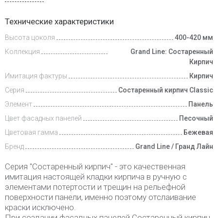
Доставка
Технические характеристики
и оплата
Высота цоколя
400-420 мм
Коллекция
Grand Line: Состаренный
Кирпич
Имитация фактуры
Кирпич
Серия
Состаренный кирпич Classic
Элемент
Панель
Цвет фасадных панелей
Песочный
Цветовая гамма
Бежевая
Бренд
Grand Line / Гранд Лайн
Серия "Состаренный кирпич" - это качественная
имитация настоящей кладки кирпича в ручную с
элементами потертости и трещин на рельефной
поверхности панели, именно поэтому отслаивание
краски исключено.
При создании фасадных панелей Состаренный кирпич