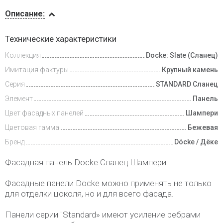
Описание
Описание:
Инструкции
Технические характеристики
Коллекция
Docke: Slate (Сланец)
Доставка
и оплата
Имитация фактуры
Крупный камень
Серия
STANDARD Сланец
Элемент
Панель
Цвет фасадных панелей
Шампери
Цветовая гамма
Бежевая
Бренд
Döcke / Дёке
Фасадная панель Docke Сланец Шампери
Фасадные панели Docke можно применять не только
для отделки цоколя, но и для всего фасада.
Панели серии "Standard» имеют усиление ребрами