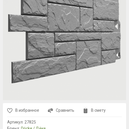
В избранное
Сравнить
В смету
Артикул:
27825
Бренд:
Döcke / Дёке