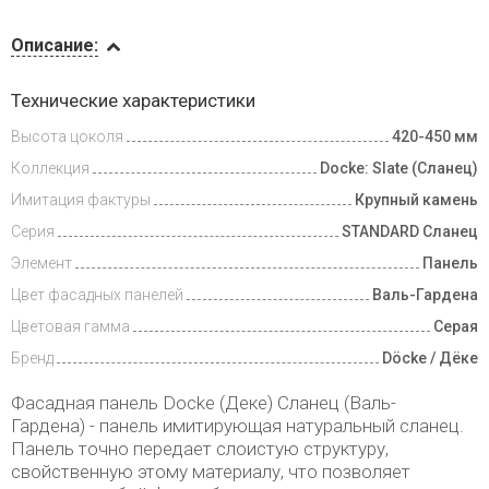
Описание
Описание:
Инструкции
Технические характеристики
Высота цоколя
420-450 мм
Доставка
и оплата
Коллекция
Docke: Slate (Сланец)
Имитация фактуры
Крупный камень
Серия
STANDARD Сланец
Элемент
Панель
Цвет фасадных панелей
Валь-Гардена
Цветовая гамма
Серая
Бренд
Döcke / Дёке
Фасадная панель Docke (Деке) Сланец (Валь-
Гардена) - панель имитирующая натуральный сланец.
Панель точно передает слоистую структуру,
свойственную этому материалу, что позволяет