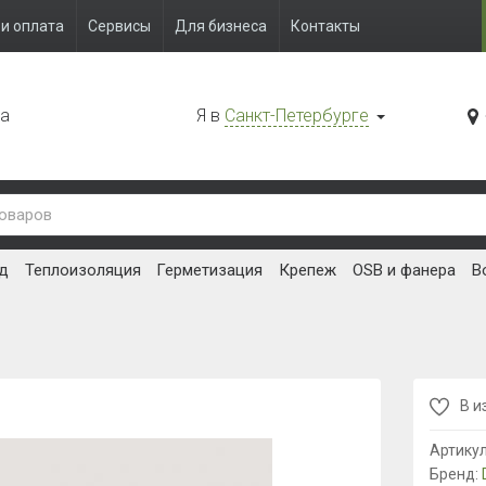
и оплата
Сервисы
Для бизнеса
Контакты
да
Я в
Санкт-Петербурге
д
Теплоизоляция
Герметизация
Крепеж
OSB и фанера
В
В и
Артику
Бренд: