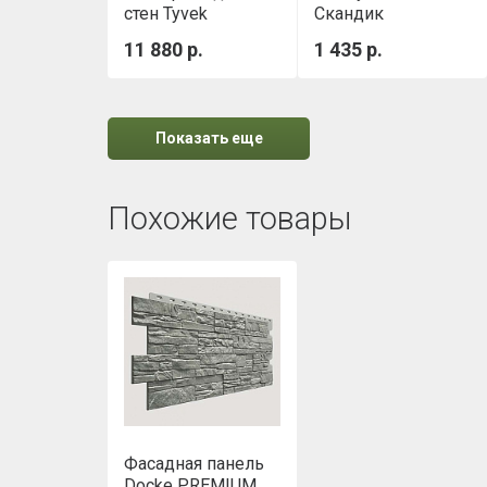
стен Tyvek
Скандик
Housewrap 1,5х50
(800х600х50мм)
11 880 р.
1 435 р.
м
0,288м3/уп
Показать еще
Похожие товары
Фасадная панель
Docke PREMIUM