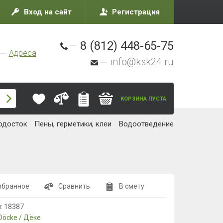
Вход на сайт
Регистрация
8 (812) 448-65-75
Адреса
info@ksk24.ru
КОРЗИНА ПУСТА
одосток
Пены, герметики, клеи
Водоотведение
збранное
Сравнить
В смету
л:
18387
Döcke / Дёке