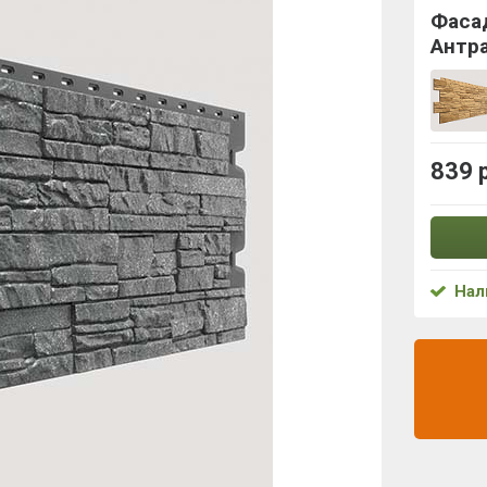
Фаса
Антр
839 
Нал