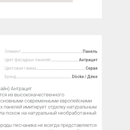
Элемент
Панель
Цвет фасадных панелей
Антрацит
Цветовая гамма
Серая
Бренд
Döcke / Дёке
айн) Антрацит
тся из высококачественного
с основными современными европейскими
х панелей имитирует отделку натуральным
ала похож на натуральный необработанный
роды песчаника не всегда представляется