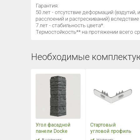
Гарантия:
50 лет - отсутствие деформаций (вздутий,
расслоений и растрескиваний) вследствие
7 лет - стабильность цвета*.
Термостойкость** на протяжении всего с
Необходимые комплекту
Угол фасадной
Стартовый
панели Docke
угловой профиль
PREMIUM STEIN
Docke STEIN
В наличии:
Наличие: