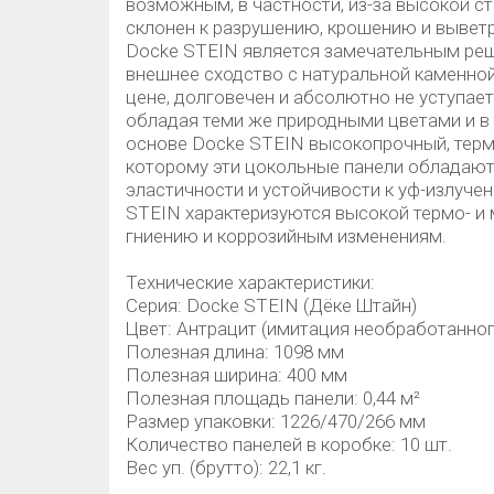
возможным, в частности, из-за высокой с
склонен к разрушению, крошению и вывет
Docke STEIN является замечательным реш
внешнее сходство с натуральной каменно
цене, долговечен и абсолютно не уступае
обладая теми же природными цветами и в 
основе Docke STEIN высокопрочный, терм
которому эти цокольные панели обладаю
эластичности и устойчивости к уф-излуче
STEIN характеризуются высокой термо- и
гниению и коррозийным изменениям.
Технические характеристики:
Серия: Docke STEIN (Дёке Штайн)
Цвет: Антрацит (имитация необработанног
Полезная длина: 1098 мм
Полезная ширина: 400 мм
Полезная площадь панели: 0,44 м²
Размер упаковки: 1226/470/266 мм
Количество панелей в коробке: 10 шт.
Вес уп. (брутто): 22,1 кг.