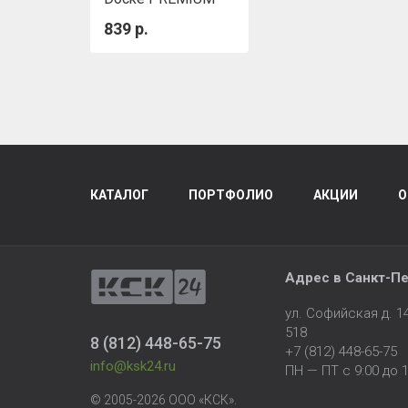
STEIN Базальт
839 р.
КАТАЛОГ
ПОРТФОЛИО
АКЦИИ
О
Адрес в
Санкт-Пе
ул. Софийская д. 
518
8 (812) 448-65-75
+7 (812) 448-65-75
info@ksk24.ru
ПН — ПТ с 9:00 до 1
© 2005-2026 ООО «КСК».