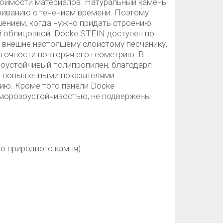
тоимости материалов. Натуральный камень
риванию с течением времени. Поэтому
ением, когда нужно придать строению
й облицовкой. Docke STEIN доступен по
т внешне настоящему слоистому песчанику,
точности повторяя его геометрию. В
оустойчивый полипропилен, благодаря
т повышенными показателями
нию. Кроме того панели Docke
 морозоустойчивостью, не подвержены
о природного камня)