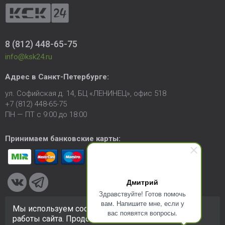
8 (812) 448-65-75
info@ksk24.ru
Адрес в
Санкт-Петербурге
:
ул. Софийская д. 14, БЦ «ЛЕНИНЕЦ», офис 518
+7 (812) 448-65-75
ПН — ПТ с 9:00 до 18:00
Принимаем банковские карты:
Дмитрий
Здравствуйте! Готов помочь
вам. Напишите мне, если у
Мы используем cookie-файлы для улучшения
вас появятся вопросы.
© 2005-2026 ООО «КСК». Сайт
https://ksk24.ru
создан
работы сайта. Продолжая использовать сайт, вы
исключительно в информационных целях и любая информация