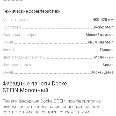
Доставка
Технические характеристики
и оплата
Высота цоколя
400-420 мм
Коллекция
Docke: Stein
Имитация фактуры
Мелкий камень
Серия
PREMIUM Stein
Элемент
Панель
Цвет фасадных панелей
Молочный
Цветовая гамма
Белая
Бренд
Döcke / Дёке
Фасадные панели Docke
STEIN Молочный
Панели фасадные Docke STEIN производятся из
высококачественного полипропилена, в полном
соответствии с основными современными