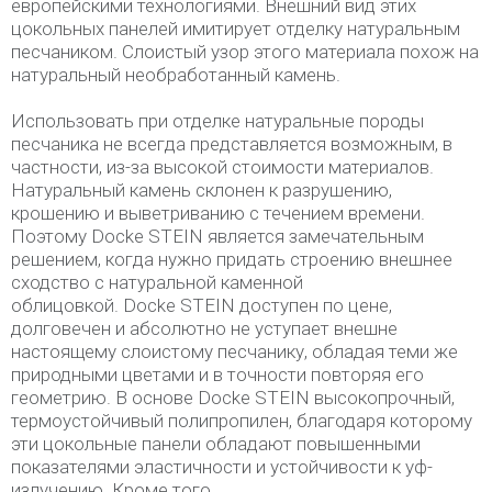
европейскими технологиями. Внешний вид этих
цокольных панелей имитирует отделку натуральным
песчаником. Слоистый узор этого материала похож на
натуральный необработанный камень.
Использовать при отделке натуральные породы
песчаника не всегда представляется возможным, в
частности, из-за высокой стоимости материалов.
Натуральный камень склонен к разрушению,
крошению и выветриванию с течением времени.
Поэтому Docke STEIN является замечательным
решением, когда нужно придать строению внешнее
сходство с натуральной каменной
облицовкой. Docke STEIN доступен по цене,
долговечен и абсолютно не уступает внешне
настоящему слоистому песчанику, обладая теми же
природными цветами и в точности повторяя его
геометрию. В основе Docke STEIN высокопрочный,
термоустойчивый полипропилен, благодаря которому
эти цокольные панели обладают повышенными
показателями эластичности и устойчивости к уф-
излучению. Кроме того