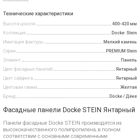
Доставка
Технические характеристики
и оплата
Высота цоколя
400-420 мм
Коллекция
Docke: Stein
Имитация фактуры
Мелкий камень
Серия
PREMIUM Stein
Элемент
Панель
Цвет фасадных панелей
Янтарный
Цвет сайдинга
Янтарный
Цветовая гамма
Желтая
Бренд
Döcke / Дёке
Фасадные панели Docke STEIN Янтарный
Панели фасадные Docke STEIN производятся из
высококачественного полипропилена, в полном
соответствии с основными современными