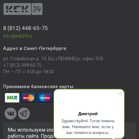
8 (812) 448-65-75
info@ksk24.ru
Адрес в
Санкт-Петербурге
:
ул. Софийская д. 14, БЦ «ЛЕНИНЕЦ», офис 518
+7 (812) 448-65-75
ПН — ПТ с 9:00 до 18:00
Принимаем банковские карты:
Дмитрий
Здравствуйте! Готов помочь
вам. Напишите мне, если у
Мы используем cookie-файлы для улучшения
вас появятся вопросы.
© 2005-2026 ООО «КСК». Сайт
https://ksk24.ru
создан
работы сайта. Продолжая использовать сайт, вы
исключительно в информационных целях и любая информация