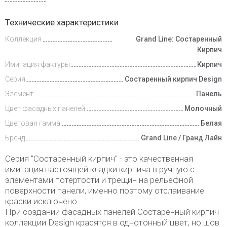
Доставка
Технические характеристики
и оплата
Коллекция
Grand Line: Состаренный
Кирпич
Имитация фактуры
Кирпич
Серия
Состаренный кирпич Design
Элемент
Панель
Цвет фасадных панелей
Молочный
Цветовая гамма
Белая
Бренд
Grand Line / Гранд Лайн
Серия "Состаренный кирпич" - это качественная
имитация настоящей кладки кирпича в ручную с
элементами потертости и трещин на рельефной
поверхности панели, именно поэтому отслаивание
краски исключено.
При создании фасадных панелей Состаренный кирпич
коллекции Design красятся в однотонный цвет, но шов