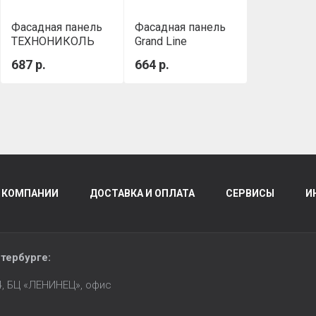
Фасадная панель
Фасадная панель
ТЕХНОНИКОЛЬ
Grand Line
ОПТИМА, Клинкер,
состаренный
687 р.
664 р.
Слоновая кость
кирпич Design
Молочный (шов
RAL 7006)
 КОМПАНИИ
ДОСТАВКА И ОПЛАТА
СЕРВИСЫ
И
тербурге
:
14, БЦ «ЛЕНИНЕЦ», офис