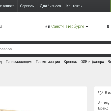
и оплата
Сервисы
Для бизнеса
Контакты
да
Я в
Санкт-Петербурге
д
Теплоизоляция
Герметизация
Крепеж
OSB и фанера
В
В и
Артику
Бренд: