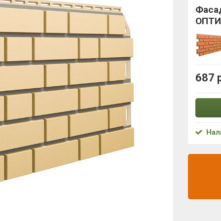
Фаса
ОПТИ
687 
Нал