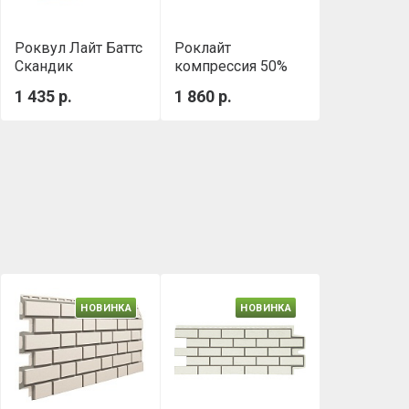
Роквул Лайт Баттс
Роклайт
Скандик
компрессия 50%
(800х600х100мм)
(1200х600х100 мм,
1 435 р.
1 860 р.
0,288м3/уп
0.432 м3/уп)
НОВИНКА
НОВИНКА