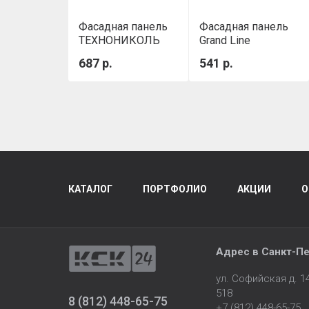
Фасадная панель
Фасадная панель
ТЕХНОНИКОЛЬ
Grand Line
ОПТИМА Кирпич
состаренный
687 р.
541 р.
Бежевый
кирпич Classic
молочный
КАТАЛОГ
ПОРТФОЛИО
АКЦИИ
О
Адрес в
Санкт-Пе
ул. Софийская д. 
518
8 (812) 448-65-75
+7 (812) 448-65-75