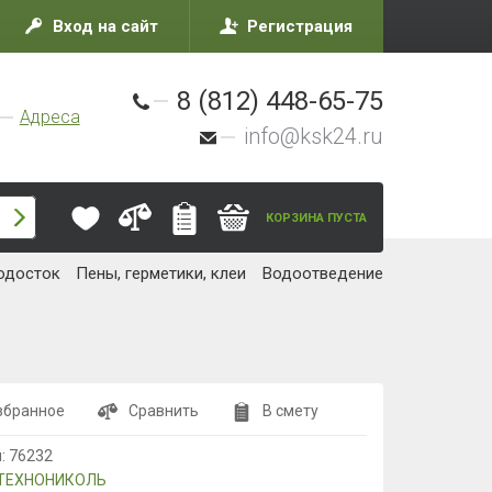
Вход на сайт
Регистрация
8 (812) 448-65-75
Адреса
info@ksk24.ru
КОРЗИНА ПУСТА
одосток
Пены, герметики, клеи
Водоотведение
збранное
Сравнить
В смету
л:
76232
ТЕХНОНИКОЛЬ