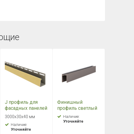
ющие
J профиль для
Финишный
фасадных панелей
профиль светлый
ТЕХНОНИКОЛЬ
ТЕХНОНИКОЛЬ
3000х30х40 мм
Наличие:
(песочный)
универсальный, 3
Уточняйте
Наличие:
м
Уточняйте