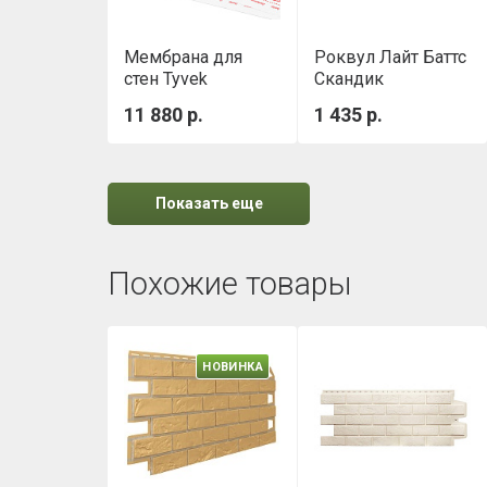
Мембрана для
Роквул Лайт Баттс
стен Tyvek
Скандик
Housewrap 1,5х50
(800х600х50мм)
11 880 р.
1 435 р.
м
0,288м3/уп
Показать еще
Похожие товары
НОВИНКА