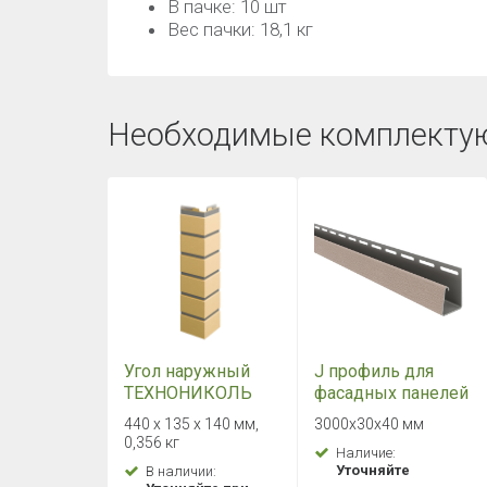
В пачке: 10 шт
Вес пачки: 18,1 кг
Необходимые комплекту
Угол наружный
J профиль для
ТЕХНОНИКОЛЬ
фасадных панелей
ОПТИМА Клинкер
ТЕХНОНИКОЛЬ
440 х 135 х 140 мм,
3000х30х40 мм
Песочный
(фуга светлая)
0,356 кг
Наличие:
Уточняйте
В наличии: