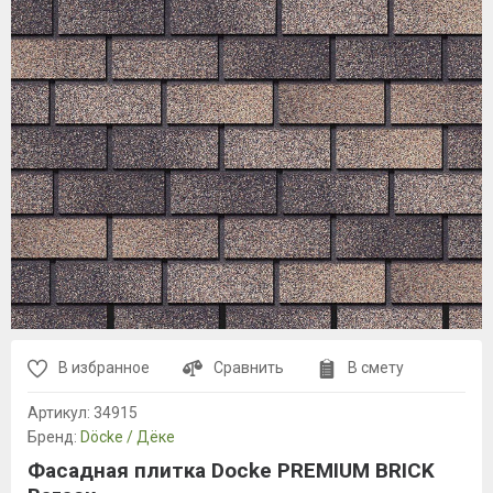
В избранное
Сравнить
В смету
Артикул:
34915
Бренд:
Döcke / Дёке
Фасадная плитка Docke PREMIUM BRICK