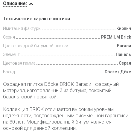
Описание:
Доставка
Технические характеристики
и оплата
Имитация фактуры
Кирпич
Серия
PREMIUM Brick
Цвет фасадной битумной плитки
Вагаси
Элемент
Панель
Цветовая гамма
Серая
Бренд
Döcke / Дёке
Фасадная плитка Döcke BRICK Вагаси - фасадный
материал, изготовленный из битума, покрытый
базальтовой посыпкой.
Коллекция BRICK отличается высоким уровнем
надежности, подтвержденным письменной гарантией
на 30 лет. Модифицированный битум является
основой для данной коллекции.