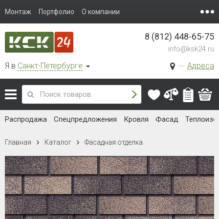
Монтаж
Портфолио
О компании
8 (812) 448-65-75
info@ksk24.ru
Я в
Санкт-Петербурге
Адреса
Распродажа
Спецпредложения
Кровля
Фасад
Теплоизо
Главная
Каталог
Фасадная отделка