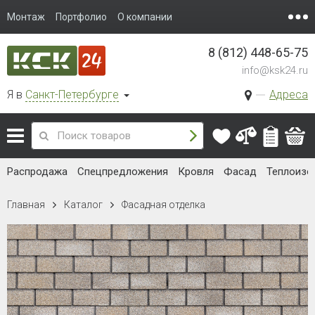
Монтаж
Портфолио
О компании
8 (812) 448-65-75
info@ksk24.ru
Я в
Санкт-Петербурге
Адреса
Распродажа
Спецпредложения
Кровля
Фасад
Теплоизо
Главная
Каталог
Фасадная отделка