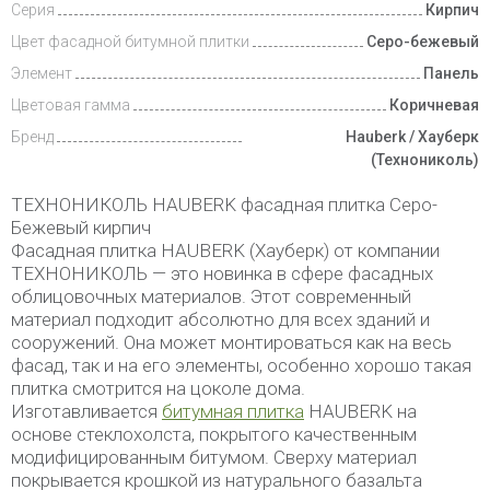
Серия
Кирпич
Доставка
Цвет фасадной битумной плитки
Серо-бежевый
и оплата
Элемент
Панель
Цветовая гамма
Коричневая
Бренд
Hauberk / Хауберк
(Технониколь)
ТЕХНОНИКОЛЬ HAUBERK фасадная плитка Серо-
Бежевый кирпич
Фасадная плитка HAUBERK (Хауберк) от компании
ТЕХНОНИКОЛЬ — это новинка в сфере фасадных
облицовочных материалов. Этот современный
материал подходит абсолютно для всех зданий и
сооружений. Она может монтироваться как на весь
фасад, так и на его элементы, особенно хорошо такая
плитка смотрится на цоколе дома.
Изготавливается
битумная плитка
HAUBERK на
основе стеклохолста, покрытого качественным
модифицированным битумом. Сверху материал
покрывается крошкой из натурального базальта