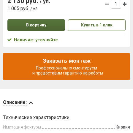
2 130 руб.
/ уп.
1 065 руб.
/ м2
В корзину
Купить в 1 клик
Наличие: уточняйте
Заказать монтаж
Профессионально смонтируем
и предоставим гарантию на работы
Описание
Описание:
Инструкции
Технические характеристики
Имитация фактуры
Кирпич
Видеообзоры