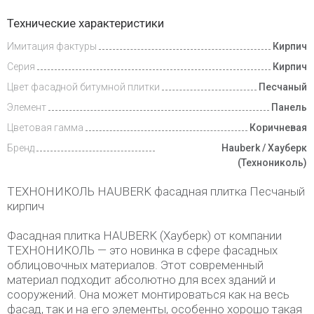
Инструкции
Технические характеристики
Имитация фактуры
Кирпич
Видеообзоры
Серия
Кирпич
Доставка
Цвет фасадной битумной плитки
Песчаный
и оплата
Элемент
Панель
Цветовая гамма
Коричневая
Бренд
Hauberk / Хауберк
(Технониколь)
ТЕХНОНИКОЛЬ HAUBERK фасадная плитка Песчаный
кирпич
Фасадная плитка HAUBERK (Хауберк) от компании
ТЕХНОНИКОЛЬ — это новинка в сфере фасадных
облицовочных материалов. Этот современный
материал подходит абсолютно для всех зданий и
сооружений. Она может монтироваться как на весь
фасад, так и на его элементы, особенно хорошо такая