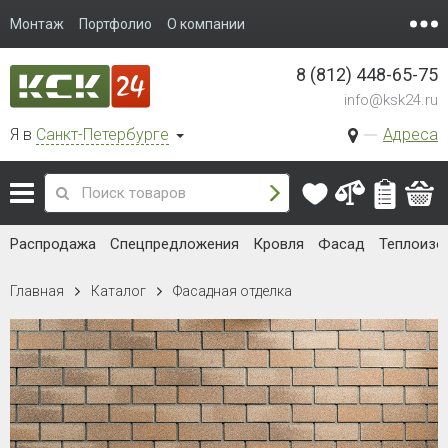
Монтаж
Портфолио
О компании
8 (812) 448-65-75
info@ksk24.ru
Я в
Санкт-Петербурге
Адреса
Распродажа
Спецпредложения
Кровля
Фасад
Теплоизо
Главная
Каталог
Фасадная отделка