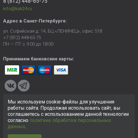
8 (812) 448-65-75
info@ksk24.ru
Адрес в
Санкт-Петербурге
:
ул. Софийская д. 14, БЦ «ЛЕНИНЕЦ», офис 518
+7 (812) 448-65-75
ПН — ПТ с 9:00 до 18:00
Принимаем банковские карты:
Мы используем cookie-файлы для улучшения
© 2005-2026 ООО «КСК». Сайт
https://ksk24.ru
создан
работы сайта. Продолжая использовать сайт, вы
исключительно в информационных целях и любая информация
соглашаетесь с использованием данной технологии
на сайте не является публичной офертой.
Политика в
согласно
политике обработки персональных
отношении персональных данных
данных
.