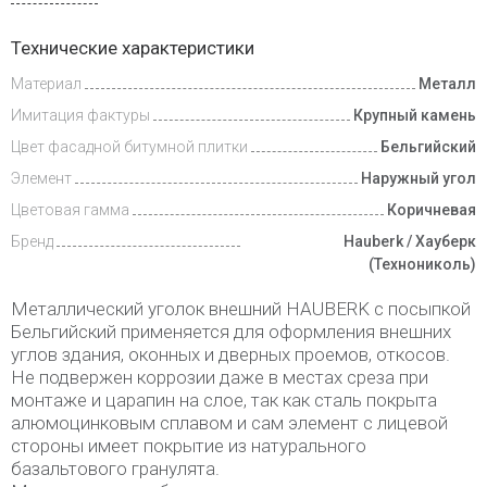
Инструкции
Технические характеристики
Материал
Металл
Доставка
и оплата
Имитация фактуры
Крупный камень
Цвет фасадной битумной плитки
Бельгийский
Элемент
Наружный угол
Цветовая гамма
Коричневая
Бренд
Hauberk / Хауберк
(Технониколь)
Металлический уголок внешний HAUBERK с посыпкой
Бельгийский применяется для оформления внешних
углов здания, оконных и дверных проемов, откосов.
Не подвержен коррозии даже в местах среза при
монтаже и царапин на слое, так как сталь покрыта
алюмоцинковым сплавом и сам элемент с лицевой
стороны имеет покрытие из натурального
базальтового гранулята.