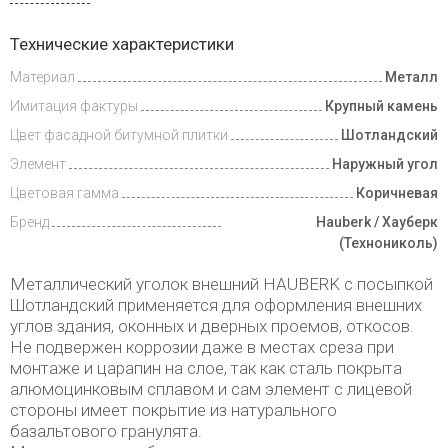
Инструкции
Технические характеристики
Материал
Металл
Доставка
и оплата
Имитация фактуры
Крупный камень
Цвет фасадной битумной плитки
Шотландский
Элемент
Наружный угол
Цветовая гамма
Коричневая
Бренд
Hauberk / Хауберк
(Технониколь)
Металлический уголок внешний HAUBERK с посыпкой
Шотландский применяется для оформления внешних
углов здания, оконных и дверных проемов, откосов.
Не подвержен коррозии даже в местах среза при
монтаже и царапин на слое, так как сталь покрыта
алюмоцинковым сплавом и сам элемент с лицевой
стороны имеет покрытие из натурального
базальтового гранулята.