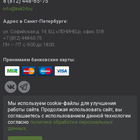
8 (812) 448-65-75
info@ksk24.ru
Адрес в
Санкт-Петербурге
:
ул. Софийская д. 14, БЦ «ЛЕНИНЕЦ», офис 518
+7 (812) 448-65-75
ПН — ПТ с 9:00 до 18:00
Принимаем банковские карты:
Мы используем cookie-файлы для улучшения
© 2005-2026 ООО «КСК». Сайт
https://ksk24.ru
создан
работы сайта. Продолжая использовать сайт, вы
исключительно в информационных целях и любая информация
соглашаетесь с использованием данной технологии
на сайте не является публичной офертой.
Политика в
согласно
политике обработки персональных
отношении персональных данных
данных
.