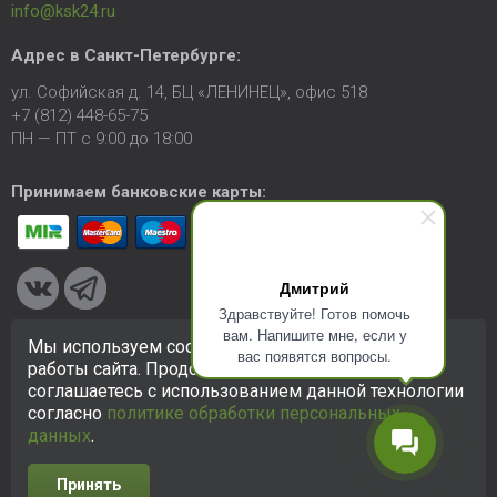
info@ksk24.ru
Адрес в
Санкт-Петербурге
:
ул. Софийская д. 14, БЦ «ЛЕНИНЕЦ», офис 518
+7 (812) 448-65-75
ПН — ПТ с 9:00 до 18:00
Принимаем банковские карты:
Дмитрий
Здравствуйте! Готов помочь
вам. Напишите мне, если у
Мы используем cookie-файлы для улучшения
вас появятся вопросы.
© 2005-2026 ООО «КСК». Сайт
https://ksk24.ru
создан
работы сайта. Продолжая использовать сайт, вы
исключительно в информационных целях и любая информация
соглашаетесь с использованием данной технологии
на сайте не является публичной офертой.
Политика в
согласно
политике обработки персональных
отношении персональных данных
данных
.
Принять
Разработка сайта