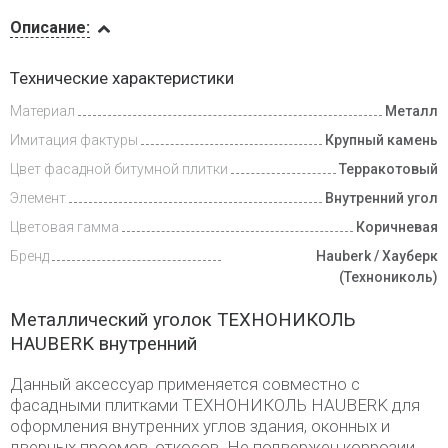
Описание
Описание:
Инструкции
Технические характеристики
Материал
Металл
Доставка
и оплата
Имитация фактуры
Крупный камень
Цвет фасадной битумной плитки
Терракотовый
Элемент
Внутренний угол
Цветовая гамма
Коричневая
Бренд
Hauberk / Хауберк
(Технониколь)
Металлический уголок ТЕХНОНИКОЛЬ
HAUBERK внутренний
Данный аксессуар применяется совместно с
фасадными плитками ТЕХНОНИКОЛЬ HAUBERK для
оформления внутренних углов здания, оконных и
дверных проемов, откосов. Не подвержен коррозии